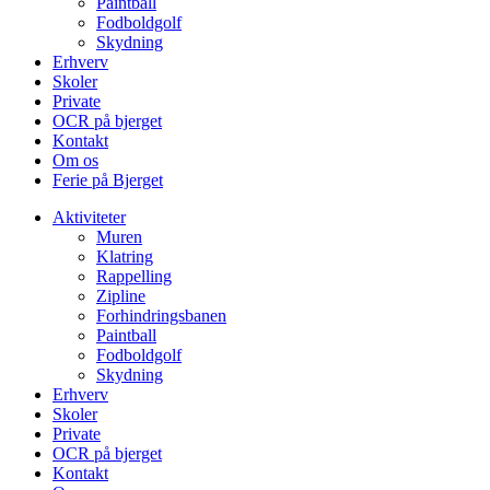
Paintball
Fodboldgolf
Skydning
Erhverv
Skoler
Private
OCR på bjerget
Kontakt
Om os
Ferie på Bjerget
Aktiviteter
Muren
Klatring
Rappelling
Zipline
Forhindringsbanen
Paintball
Fodboldgolf
Skydning
Erhverv
Skoler
Private
OCR på bjerget
Kontakt