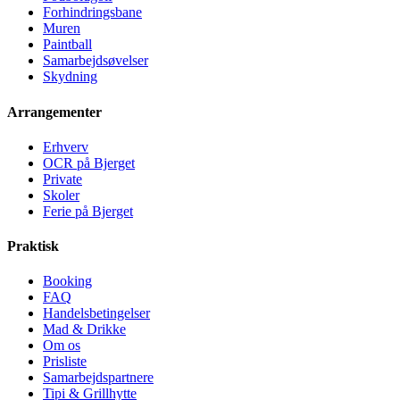
Forhindringsbane
Muren
Paintball
Samarbejdsøvelser
Skydning
Arrangementer
Erhverv
OCR på Bjerget
Private
Skoler
Ferie på Bjerget
Praktisk
Booking
FAQ
Handelsbetingelser
Mad & Drikke
Om os
Prisliste
Samarbejdspartnere
Tipi & Grillhytte