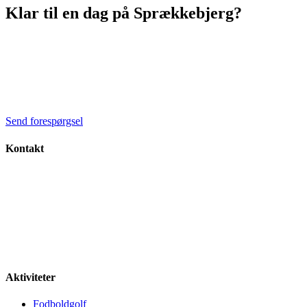
Klar til en dag på Sprækkebjerg?
Kontakt os og få forslag til aktiviteter, der passer til jeres
gruppe.
Vi svarer alle dage – også i weekenden.
40 34 93 34
|
Mail:
kontakt@spraekkebjerg.dk
Send forespørgsel
Kontakt
Farrevej 20
8450 Hammel
Tlf: 40 34 93 34
kontakt@spraekkebjerg.dk
Aktiviteter
Fodboldgolf