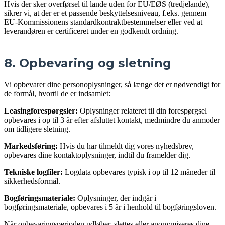
Hvis der sker overførsel til lande uden for EU/EØS (tredjelande),
sikrer vi, at der er et passende beskyttelsesniveau, f.eks. gennem
EU-Kommissionens standardkontraktbestemmelser eller ved at
leverandøren er certificeret under en godkendt ordning.
8. Opbevaring og sletning
Vi opbevarer dine personoplysninger, så længe det er nødvendigt for
de formål, hvortil de er indsamlet:
Leasingforespørgsler:
Oplysninger relateret til din forespørgsel
opbevares i op til 3 år efter afsluttet kontakt, medmindre du anmoder
om tidligere sletning.
Markedsføring:
Hvis du har tilmeldt dig vores nyhedsbrev,
opbevares dine kontaktoplysninger, indtil du framelder dig.
Tekniske logfiler:
Logdata opbevares typisk i op til 12 måneder til
sikkerhedsformål.
Bogføringsmateriale:
Oplysninger, der indgår i
bogføringsmateriale, opbevares i 5 år i henhold til bogføringsloven.
Når opbevaringsperioden udløber, slettes eller anonymiseres dine