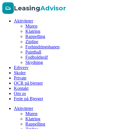
Leasing
Advisor
Aktiviteter
Muren
Klatring
Rappelling
Zipline
Forhindringsbanen
Paintball
Fodboldgolf
Skydning
Erhverv
Skoler
Private
OCR på bjerget
Kontakt
Om os
Ferie på Bjerget
Aktiviteter
Muren
Klatring
Rappelling