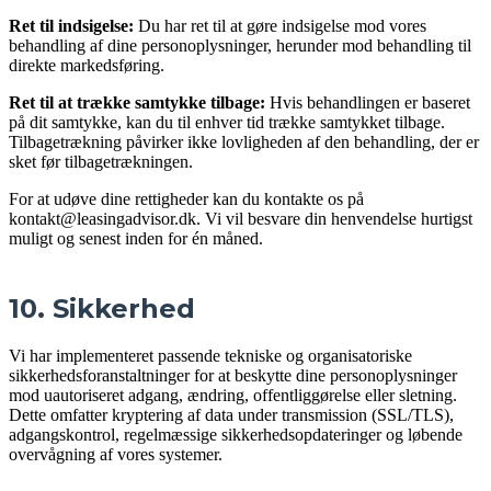
Ret til indsigelse:
Du har ret til at gøre indsigelse mod vores
behandling af dine personoplysninger, herunder mod behandling til
direkte markedsføring.
Ret til at trække samtykke tilbage:
Hvis behandlingen er baseret
på dit samtykke, kan du til enhver tid trække samtykket tilbage.
Tilbagetrækning påvirker ikke lovligheden af den behandling, der er
sket før tilbagetrækningen.
For at udøve dine rettigheder kan du kontakte os på
kontakt@leasingadvisor.dk. Vi vil besvare din henvendelse hurtigst
muligt og senest inden for én måned.
10. Sikkerhed
Vi har implementeret passende tekniske og organisatoriske
sikkerhedsforanstaltninger for at beskytte dine personoplysninger
mod uautoriseret adgang, ændring, offentliggørelse eller sletning.
Dette omfatter kryptering af data under transmission (SSL/TLS),
adgangskontrol, regelmæssige sikkerhedsopdateringer og løbende
overvågning af vores systemer.