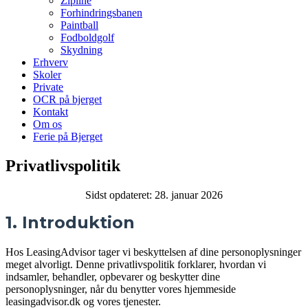
Zipline
Forhindringsbanen
Paintball
Fodboldgolf
Skydning
Erhverv
Skoler
Private
OCR på bjerget
Kontakt
Om os
Ferie på Bjerget
Privatlivspolitik
Sidst opdateret: 28. januar 2026
1. Introduktion
Hos LeasingAdvisor tager vi beskyttelsen af dine personoplysninger
meget alvorligt. Denne privatlivspolitik forklarer, hvordan vi
indsamler, behandler, opbevarer og beskytter dine
personoplysninger, når du benytter vores hjemmeside
leasingadvisor.dk og vores tjenester.