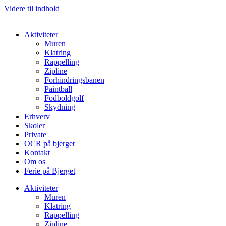
Videre til indhold
Aktiviteter
Muren
Klatring
Rappelling
Zipline
Forhindringsbanen
Paintball
Fodboldgolf
Skydning
Erhverv
Skoler
Private
OCR på bjerget
Kontakt
Om os
Ferie på Bjerget
Aktiviteter
Muren
Klatring
Rappelling
Zipline