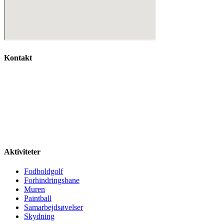
Kontakt
Farrevej 20
8450 Hammel
Tlf: 40 34 93 34
kontakt@spraekkebjerg.dk
Aktiviteter
Fodboldgolf
Forhindringsbane
Muren
Paintball
Samarbejdsøvelser
Skydning