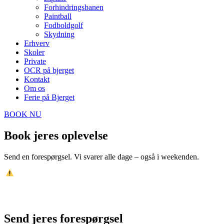
Forhindringsbanen
Paintball
Fodboldgolf
Skydning
Erhverv
Skoler
Private
OCR på bjerget
Kontakt
Om os
Ferie på Bjerget
BOOK NU
Book jeres oplevelse
Send en forespørgsel. Vi svarer alle dage – også i weekenden.
Grundet OCR PÅ BJERGET er booking ikke muligt fredag d.
10. april og lørdag d. 11. april 2026.
Læs mere om OCR PÅ BJERGET
Send jeres forespørgsel